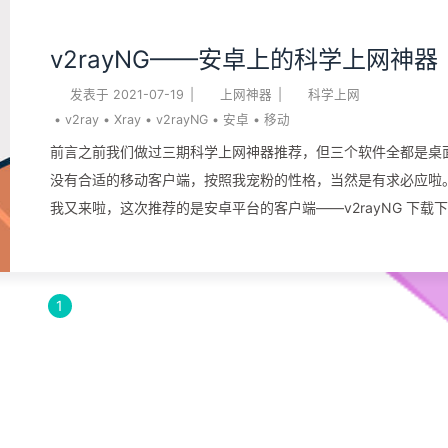
v2rayNG——安卓上的科学上网神器
发表于
2021-07-19
|
上网神器
|
科学上网
•
v2ray
•
Xray
•
v2rayNG
•
安卓
•
移动
前言之前我们做过三期科学上网神器推荐，但三个软件全都是桌
没有合适的移动客户端，按照我宠粉的性格，当然是有求必应啦。
我又来啦，这次推荐的是安卓平台的客户端——v2rayNG 下载
见文章末尾，聪(心)明(急)伶(得)俐(很)的同学可以关掉网页去下载
情提示：请选择合适的版本！如果你不懂，但你用的是手机，请
arm64版本。 软件页面 软件整个页面还是非常干净整洁的，貌
1
工男的审美？ 支持的协议也是非常齐全的，非常适合自建党 导入你喜欢的
节点，将快捷按钮添加到快捷开关栏，不再需要打开软件，直接
起飞！ 下载地址：https://github.com/2dust/v2rayNG/release