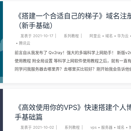
光发热！这次选择的是搭建一个属于自己的导航站点，把我们常
辑进去，浏览器默认打开我们的导航站点，可以很大程度提高我
《搭建一个合适自己的梯子》域名注
验。 准备 vps一台 域名一个 Webstack（html+css+js） 本地个性化设置
（新手基础）
本期继续使用开源高效的宝塔面板作为服务器管理软件，在搭建
继续来搭建我们的导航站点，宝塔面板不会安装的同学可以看看
发表于
2021-10-17
|
系列教程
|
阿里云
•
域名
•
华为云
《高效使用你的vps》 《高效使用你的VPS》快速搭建个人博客
•
腾讯云
篇 界面预览 个性化站点我们所使用的导航站点为开源的websta
前言自从我发布了 Qv2ray！强大的多端科学上网助手！ 新版v2r
只有静态的，但为了尽可能减小服务器的负载，我们还是选择静
使用教程 附全局设置 等科学上网软件使用教程之后，就有一直
没有后台的，想配合后台来使用的同学可以看下webstack的Git
同学问我服务器去哪里弄？去哪里买比较好？刚开始我会告诉他
这里就不 ...
搭建也可以上网买别人搭建好的，后来我就写了下面这篇搭建教
回复 科学上网服务器搭建 不再受限于人！（v2ray/xray/trojan
新手同学是真的小白中的小白，对Linux对网络几乎没有了解，
一个合适自己的梯子》这个系列就出来了，我将会从各个方面一
《高效使用你的VPS》快速搭建个人博
新手同学们去自己搭建属于自己的梯子。 域名是什么域名（英语：D
手基础篇
Name），又称网域，是由一串用点分隔的名字组成的Internet
算机或计算机组的名称，用于在数据传输时对计算机的定位标识
发表于
2021-10-02
|
系列教程
|
vps
•
服务器
•
域名
•