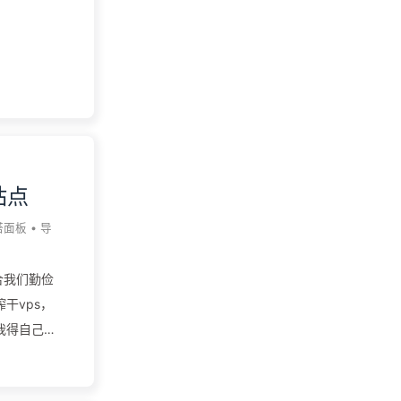
能已经在服
tel的
距，买之前可
站点
塔面板
•
导
合我们勤俭
干vps，
我得自己先
s搭建个人
的vps发