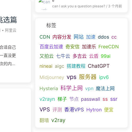
e
篇搭建起来
can I ask you a question please? /
3 个月前
优的体
挑选篇
以/?
标签
查找内容，
网
•
阿里云
CDN
内容分发
网站
加速
ddos
cc
终究是伪静
百度云加速
奇安信
加速乐
FreeCDN
合适自己
DN之
一直没更
又拍云
七牛云
多吉云
云盾
99ai
台，点开
次的内
ChatGPT
nineai
aigc
搭建教程
器？ 本篇
vps
服务器
Midjourney
ipv6
础配置选择
科学上网
Hysteria
vpn
魔法上网
上网节点，
如下）
ssr
v2rayn
梯子
节点
passwall
ss
个人导航站
VPS
评测
香港VPS
Hytron
便宜
就推荐至少1
v2ray
翻墙
继续网上
CPU内存