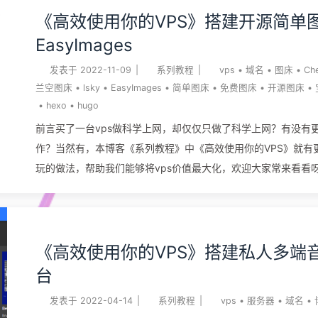
《高效使用你的VPS》搭建开源简单
EasyImages
发表于
2022-11-09
|
系列教程
|
vps
•
域名
•
图床
•
Ch
兰空图床
•
lsky
•
EasyImages
•
简单图床
•
免费图床
•
开源图床
•
•
hexo
•
hugo
前言买了一台vps做科学上网，却仅仅只做了科学上网？有没有
作？当然有，本博客《系列教程》中《高效使用你的VPS》就有
玩的做法，帮助我们能够将vps价值最大化，欢迎大家常来看看呀
们到搭建的是一个在线图床，如果你也使用类似Hexo、Hugo等
台，那就不得不考虑图片的存放问题了，当然picgo等软件已经
决这个问题了，但如果你像我一样平时会用到多台电脑，那这种
方法就显得有点麻烦了，毕竟每次都要在电脑上做好配置。 有没
《高效使用你的VPS》搭建私人多端
便又舒服的方法呢？答案就是在线图床，在对比了Chevereto
台
程序之后，我选择了开源的EasyImages2.0，她足够轻量，功
发表于
2022-04-14
|
系列教程
|
vps
•
服务器
•
域名
•
繁琐，大家可以对比着看哪个适合自己。 准备 vps云服务器x1 