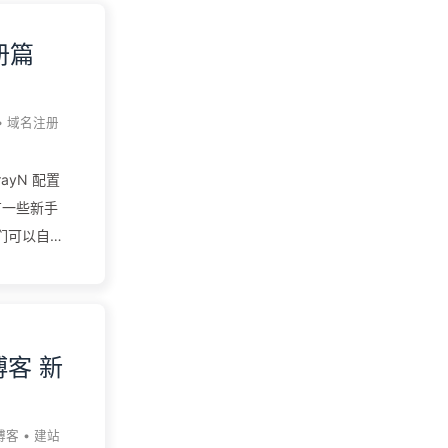
用的站点编
们的使用体
册篇
好博客之后
我的上一期
•
域名注册
 新手基础
ck，它不
ayN 配置
态的，它是
有一些新手
Hub页面，
们可以自己
程来做统一
） 但是有些
所以《搭建
步一步来教
客 新
omain
上某一台计
（有时也指
博客
•
建站