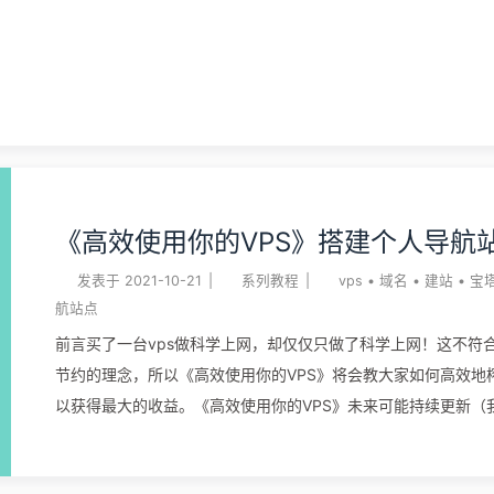
也不尽相同，绝大多数便宜的VPS用的Intel老E5系列，它们可
务器上锻炼8年10年了，并且配备的是DDR3的内存，高端方面有in
Xeon Gold系列，以及AMD的霄龙系列，所以性能还是会有差
以先询问一下商家或 ...
《高效使用你的VPS》搭建个人导航
发表于
2021-10-21
|
系列教程
|
vps
•
域名
•
建站
•
宝
航站点
前言买了一台vps做科学上网，却仅仅只做了科学上网！这不符
节约的理念，所以《高效使用你的VPS》将会教大家如何高效地榨
以获得最大的收益。《高效使用你的VPS》未来可能持续更新（
体验过才会看情况值不值得更新）。 上期我们介绍了如何利用vp
博客，不知道有没有同学搭建完了呢，本次我们继续折腾，让手里