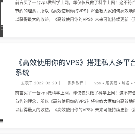
前言买了一台vps做科学上网，却仅仅只做了科学上网！这不符
手 搭建新建网站照例，先在vps上安装宝塔面板或者其他面板，搭建lnmp
节约的理念，所以《高效使用你的VPS》将会教大家如何高效地榨
环境。首先我们新建一个网站，并将域名解析到服务器 下载程序点开网站
以获得最大的收益。《高效使用你的VPS》未来可能持续更新（
到文件，远程下载，填入官网GitHub等下载地址
体验过才会看情况值不值得更新）。 准备本期教程所需要的东西： 域
https://github.com/icret/EasyImages2.0/archive/refs ...
个（推荐解析到CloudFlare，有免费的CDN） vps云服务器一
Linux系统 手 搭建本教程采用操作较为简单的docker安装，这里推荐大家
安装宝塔面板（https://www.bt.cn/ ） 再从宝塔面板一键安
《高效使用你的VPS》搭建私人多平
便建站，又方便对vps进行管理。安装宝塔面板非常简单，这里
Navidrome优缺点优点： 内存占用低（待机状态40Mb左右） 界面简洁，
系统
支持中文 支持Subsonic API，也就是说Subsonic能用的客户端
发表于
2022-02-20
|
系列教程
|
vps
•
服务器
•
域名
•
Navidrome都能用 缺点： 好像没法显示歌词 不支持通过界面删除歌曲（作
前言买了一台vps做科学上网，却仅仅只做了科学上网！这不符
者说的是为了安全考虑，我个人感觉过于谨慎了） 安装docker直接在宝塔
节约的理念，所以《高效使用你的VPS》将会教大家如何高效地榨
面板的应用商店里面下载就可以了 安装docker-compose这时候一般是没
以获得最大的收益。《高效使用你的VPS》未来可能持续更新（
有安装docke ...
体验过才会看情况值不值得更新）。 准备本期教程所需要的东西： 域
个（推荐解析到CloudFlare，有免费的CDN） vps云服务器一台，预装
Linux系统 手搭建软件选用在笔记软件选用这方面，按照我们一