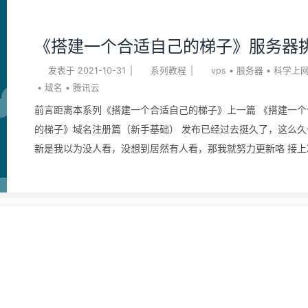
站点，想向同学们吹牛，想用来追女孩子…那就赶紧按照上面这
吧 本系列的宗旨还是不变的，教大家尽可能以最少的花费取得最
《搭建一个合适自己的梯子》服务器
验！ 静态化什么是静态化？在设置静态化之前，博文的链接默认是
p=123这种形式结尾的，博客的每一次访问，服务器都会动态的
发表于
2021-10-31
|
系列教程
|
vps
•
服务器
•
科学上
这对服务器的消耗是非常大的。静态化之后，博文的链接默认是
•
域名
•
腾讯云
以/123.html的形式结尾的，它是服务器模拟静态文件来的，但
前言距离本系列《搭建一个合适自己的梯子》上一篇 《搭建一个
态，但这并不是说没有用，在完成下一步的缓存以及更下一步的C
的梯子》域名注册篇（新手基础） 发布已经过去挺久了，这么久
后，它就能大大减小服务器的压力。 我们首先登陆到宝塔面板后
新是我以为没人看，没想到居然有人看，那我就努力更新咯 接上
网站–伪静态，然后选择Wordpress规则，保存 下一步登录到我们博客的后
容，在拥有了一个域名后，我们该怎么去挑选合适自己的vps服务
台，点击设置– ...
就根大家聊一聊购买服务器需要注意的一些点。 核心/内存在基
前我们首先要清楚我们我们的用途，如果你仅仅是想搭建个科学
那么1核512M都够用了，如果你顺便想搭建一个个人博客（方法
《高效使用你的VPS》快速搭建个人博客 新手基础篇 或者一个
点（方法如下） 《高效使用你的VPS》搭建个人导航站点 那么
核1G，如果你认为你的站点能够吸引到更多的浏览量，那还需要
升一升。另外，即便都是1核1G，不同商家的VPS服务器所使用的