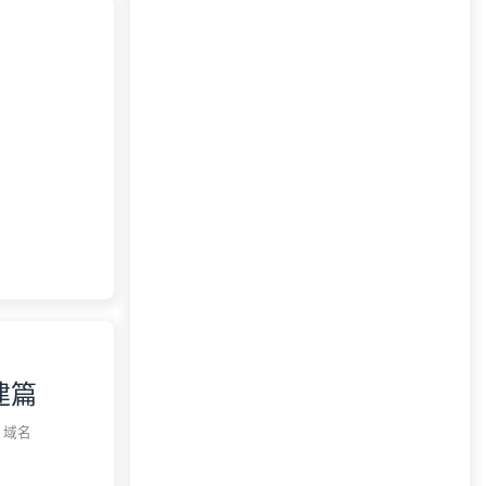
eve是一款公
们看到它
dreve安
AV，创建
录，根目录
建篇
域名