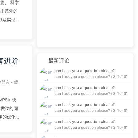
篇。 科学
，不出意外的
以及实现方
自己的梯
器挑选篇
是法外之
的，我国对
博客进阶
最新评论
用户信息的
can I ask you a question please?
有些企业是
can I ask you a question please? /
3 个月前
了，我们普
伪静态
•
缓
can I ask you a question please?
正常访
can I ask you a question please? /
3 个月前
是大陆之外
VPS》快
can I ask you a question please?
大陆和被
信做过的同
can I ask you a question please? /
3 个月前
事实上也确
一定的优化将
can I ask you a question please?
ress常见
can I ask you a question please? /
3 个月前
性的博客