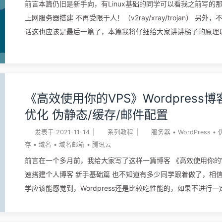
前言本篇仍旧是新手向，有Linux基础的同学可以看我之前写的那
上网服务器搭建 不再受限于人！（v2ray/xray/trojan） 另外
话这也应该是最后一篇了，本篇我将仔细给大家讲讲梯子的原理
法，没有看前两篇的同学可以先去看看前两篇。 《搭建一个合适
子》域名注册篇（新手基础） 《搭建一个合适自己的梯子》服务
此外，我之前也说过的，出墙了也要遵守好法律法规，网络绝不
地，出去看看油管看看ins没啥关系。 梯子原理大家应该都知道
《高效使用你的VPS》Wordpress
网民的信息安全非常看重，要求进入我国市场的企业需要将存放
优化 伪静态/缓存/邮件配置
服务器设在国内，苹果公司都乖乖的将服务器设在贵州了，但是
不愿意这么做的，比如谷歌。所以，它被隔离在长城防火墙之外
发表于
2021-11-14
|
系列教程
|
服务器
•
WordPress
•
通用户也就无法正常去使用它的服务了。 既然明白了为什么不能
存
•
域名
•
域名邮箱
•
腾讯云
问，那就可以准对原因找方法了。首先，大陆不能正常访问，但
前言在一个多月前，我给大家写了这样一篇博客 《高效使用你的
的地区都可以正常访问，包括港澳台地区，那我们的思路就是在
速搭建个人博客 新手基础篇 也不知道有多少同学跟着做了，相
ban掉的站点之间增加一个中转节点，这个问题就得以解决了，
学应该能感觉到，Wordpress还是比较吃性能的，如果不进行
实是这样的。大家不明白的话可 ...
有可能拖累我们的vps服务器，那今天这篇，我们就来讲讲Wordp
的优化手段，希望能给大家一定的帮助！ 如果你也想大家一个个